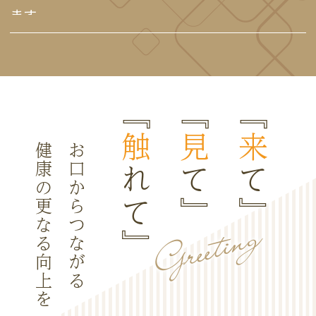
ます。
2026.06.15
誠に勝手ながら6月20日（土）は院長セミナー
出張の為、休診とさせていただきます。ご迷惑
『
『
『
をお掛けしますが宜しくお願い致します。
2026.04.22
触
見
来
GW中の診療日および休診日についてお知らせ
健康の更なる向上を
お口からつながる
れて』
て』
て』
致します。
・5月2日（土）通常診療
Greeting
・5月3日（日）通常診療
・5月4日（月）通常診療
・5月5日（火）～5月7日（木）
休診
8日より通常通り診療を行います。ご不便をお