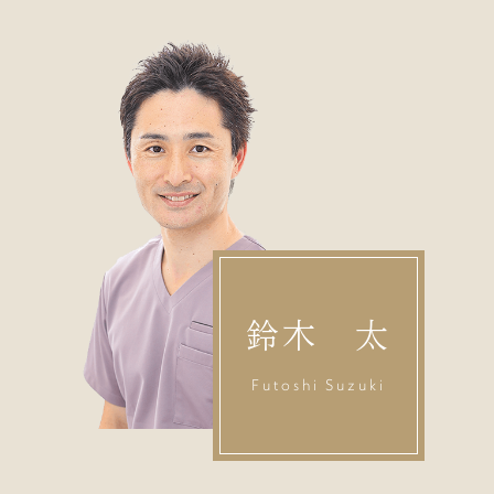
鈴木 太
Futoshi Suzuki