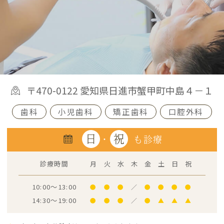
〒470-0122 愛知県日進市蟹甲町中島４－１
歯科
小児歯科
矯正歯科
口腔外科
日
祝
・
も診療
診療時間
月
火
水
木
金
土
日
祝
10:00～13:00
●
●
●
／
●
●
●
●
14:30～19:00
●
●
●
／
●
▲
▲
▲