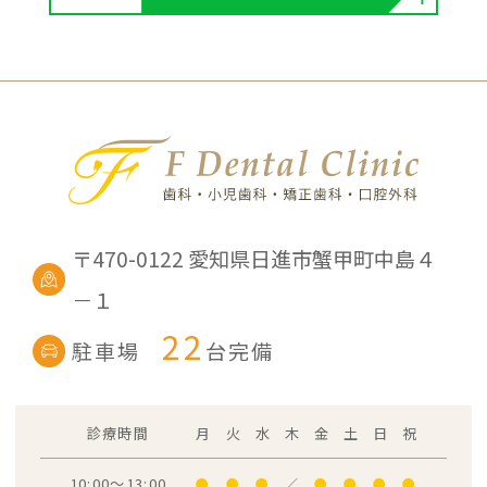
〒470-0122
愛知県日進市蟹甲町中島４
－１
22
駐車場
台完備
診療時間
月
火
水
木
金
土
日
祝
10:00～13:00
●
●
●
／
●
●
●
●